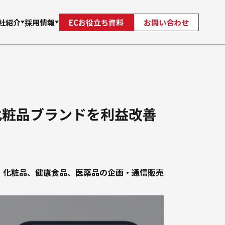
社紹介
採用情報
ECお役立ち資料
お問い合わせ
自社
メンバー
Jagooを知る
支援
EC
自社サイト立ち上げ・制作
化粧品ブランドを利益改善
化粧品、健康食品、医薬品の企画・通信販売