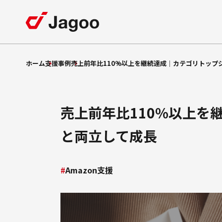
サービス一覧
サービス一覧
会社紹介
採用情報
ホーム
支援事例
売上前年比110%以上を継続達成｜カテゴリトップ
ECモール支援
特長
楽天市場支援
売上前年比110%以上を
支援
Amazon
支援事例
ショッピング支援
Yahoo!
と両立して成長
支援
Qoo10
EC
コラム
支援
TikTok Shop
Amazon支援
モール広告運用
セミナー
制作支援
LP
自社
支援
お知らせ
EC