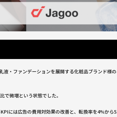
液・乳液・ファンデーションを展開する化粧品ブランド様
年比で微増という状態でした。
要KPIには広告の費用対効果の改善と、転換率を4%から