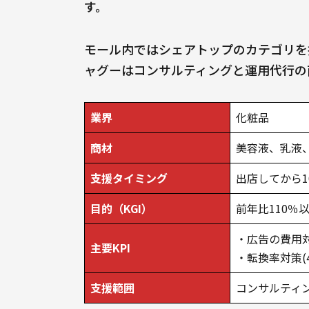
す。
モール内ではシェアトップのカテゴリを
ャグーはコンサルティングと運用代行の
業界
化粧品
商材
美容液、乳液
支援タイミング
出店してから
目的（KGI）
前年比110％
・広告の費用
主要KPI
・転換率対策(
支援範囲
コンサルティ