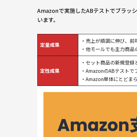
Amazonで実施したABテストでブラ
います。
・売上が順調に伸び、前年
定量成果
・他モールでも主力商品の
・セット商品の新規登録
定性成果
・AmazonのABテス
・Amazon単体にとど