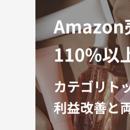
自社サイト立ち上げ・制作
会社紹介
会社概要
採用情報
Jagooを知る
メンバー