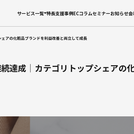
サービス一覧
特長
支援事例
ECコラム
セミナー
お知らせ
会
会社概要
モール支援
シェアの化粧品ブランドを利益改善と両立して成長
EC
楽天市場支援
継続達成｜カテゴリトップシェアの
支援
Amazon
ショッピング支援
Yahoo!
支援
Qoo10
支援
TikTok Shop
モール広告運用
制作支援
LP