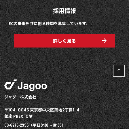
採用情報
ECの未来を共に創る仲間を募集しています。
詳しく見る
ジャグー株式会社
〒
東京都中央区築地
丁目
104-0045
2
1-4
銀座
階
PREX 10
03-6275-2995
9:30〜18:30
（平日
）