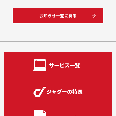
自社サイト立ち上げ・制作
会社紹介
お知らせ一覧に戻る
会社概要
採用情報
Jagooを知る
メンバー
お役立ち資料
EC
お問い合わせ
サービス一覧
ジャグーの特長