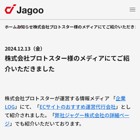
ホーム
お知らせ
株式会社プロトスター様のメディアにてご紹介いただきま
サービス一覧
ECモール支援
2024.12.13（金）
特長
株式会社プロトスター様のメディアにてご紹
楽天市場支援
介いただきました
支援
Amazon
支援事例
ショッピング支援
Yahoo!
支援
Qoo10
EC
コラム
株式会社プロトスターが運営する情報メディア 「
企業
支援
TikTok Shop
LOG
」にて、「
ECサイトのおすすめ運営代行会社
」とし
モール広告運用
セミナー
て紹介されました。「
弊社ジャグー株式会社の詳細ペー
制作支援
LP
ジ
」でも紹介いただいております。
自社
支援
お知らせ
EC