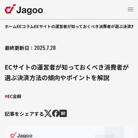
ホーム
ECコラム
ECサイトの運営者が知っておくべき消費者が選ぶ決済方
サービス一覧
ECモール支援
最終更新日：
2025.7.28
特長
楽天市場支援
ECサイトの運営者が知っておくべき消費者が
支援
Amazon
支援事例
選ぶ決済方法の傾向やポイントを解説
ショッピング支援
Yahoo!
支援
Qoo10
EC
コラム
EC全般
支援
TikTok Shop
モール広告運用
セミナー
記事をシェアする
制作支援
LP
自社
支援
お知らせ
EC