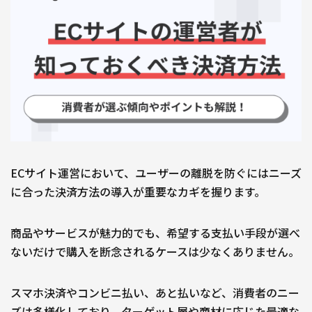
自社サイト立ち上げ・制作
会社紹介
会社概要
採用情報
Jagooを知る
メンバー
お役立ち資料
EC
お問い合わせ
ECサイト運営において、ユーザーの離脱を防ぐにはニーズ
に合った決済方法の導入が重要なカギを握ります。
商品やサービスが魅力的でも、希望する支払い手段が選べ
ないだけで購入を断念されるケースは少なくありません。
スマホ決済やコンビニ払い、あと払いなど、消費者のニー
ズは多様化しており、ターゲット層や商材に応じた最適な