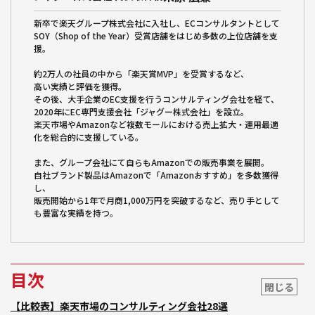
新卒で楽天グループ株式会社に入社し、ECコンサルタントとして
SOY（Shop of the Year）受賞店舗をはじめ多数の上位店舗を支
援。
約2万人の社員の中から「楽天賞MVP」を受賞するなど、
高い実績と評価を獲得。
その後、大手企業のEC支援を行うコンサルティング会社を経て、
2020年にEC専門支援会社「ジャグー株式会社」を設立。
楽天市場やAmazonなど複数モールにおける売上拡大・運用最適
化を総合的に支援している。
また、グループ会社にて自らもAmazonでの販売事業を展開。
自社ブランド製品はAmazonで「Amazonおすすめ」を多数獲得
し、
販売開始から1年で月商1,000万円を突破するなど、売り手として
も豊富な実績を持つ。
目次
閉じる
【比較表】楽天市場のコンサルティング会社28選