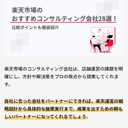
自社サイト立ち上げ・制作
会社紹介
会社概要
採用情報
Jagooを知る
メンバー
お役立ち資料
EC
楽天市場のコンサルティング会社は、店舗運営の課題を明
お問い合わせ
確にし、方針や解決策をプロの視点から提案してくれま
す。
自社に合った会社をパートナーにできれば、楽天運営の戦
略設計から具体的な施策実行まで、成果を出すための頼も
しいパートナーになってくれるでしょう
。