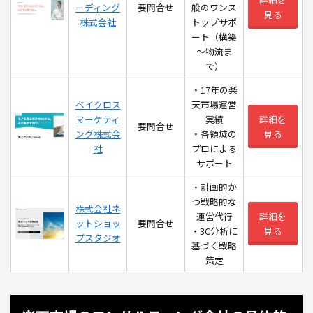
ーディング
要問合せ
般のワンス
見る
株式会社
トップサポ
ート（構築
～物流ま
で）
・17年の楽
ベイクロス
天市場運営
マーケティ
実績
詳細を
要問合せ
ング株式会
・各領域の
見る
社
プロによる
サポート
・計画的か
つ戦略的な
株式会社ネ
運営代行
詳細を
ットショッ
要問合せ
・3C分析に
見る
プスタジオ
基づく戦略
策定