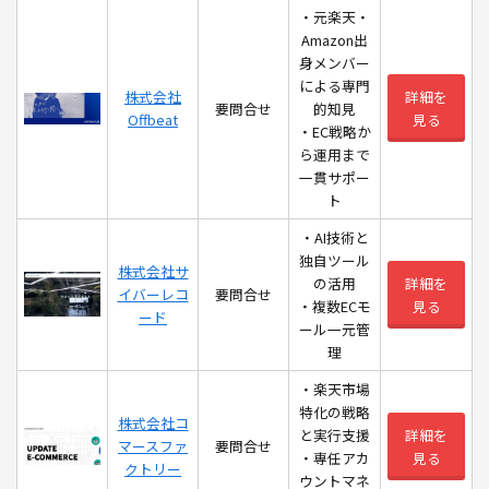
・元楽天・
Amazon出
身メンバー
による専門
株式会社
詳細を
要問合せ
的知見
Offbeat
見る
・EC戦略か
ら運用まで
一貫サポー
ト
・AI技術と
独自ツール
株式会社サ
の活用
詳細を
イバーレコ
要問合せ
・複数ECモ
見る
ード
ール一元管
理
・楽天市場
特化の戦略
株式会社コ
と実行支援
詳細を
マースファ
要問合せ
・専任アカ
見る
クトリー
ウントマネ