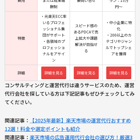
費用
または成果報
要問い合せ
ラン：15万
酬制
円〜
・元楽天ECC率
いるプロフェ
・中小企業に特
スピード感の
ッショナル集
化
あるPDCAで売
団がサポート
・200以上のカ
特徴
上拡大や課題
・各領域のプ
テゴリやジャン
解決が目指せ
ロフェッショ
ルでトップシェ
る
ナルをアサイ
アを獲得
ン
詳細
詳細を見る
詳細を見る
詳細を見る
コンサルティングと運営代行は違うサービスのため、運営
代行会社を探している方は下記記事もぜひチェックしてみ
てください。
関連記事：
【2025年最新】楽天市場の運営代行おすすめ
12選！料金や選定ポイントも紹介
関連記事：
楽天市場の広告運用代行会社の選び方！厳選3