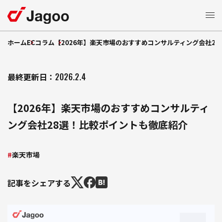
ホーム
ECコラム
【2026年】楽天市場のおすすめコンサルティング会社2
サービス一覧
ECモール支援
最終更新日：
2026.2.4
特長
楽天市場支援
【2026年】楽天市場のおすすめコンサルティ
支援
Amazon
支援事例
ング会社28選！比較ポイントも徹底紹介
ショッピング支援
Yahoo!
支援
Qoo10
EC
コラム
楽天市場
支援
TikTok Shop
モール広告運用
セミナー
記事をシェアする
制作支援
LP
自社
支援
お知らせ
EC