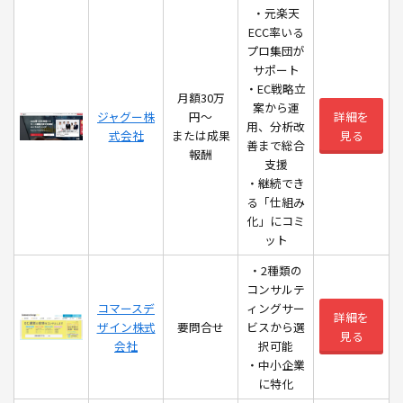
・元楽天
ECC率いる
プロ集団が
サポート
・EC戦略立
月額30万
案から運
ジャグー株
円〜
詳細を
用、分析改
式会社
または成果
見る
善まで総合
報酬
支援
・継続でき
る「仕組み
化」にコミ
ット
・2種類の
コンサルテ
コマースデ
ィングサー
詳細を
ザイン株式
要問合せ
ビスから選
見る
会社
択可能
・中小企業
に特化