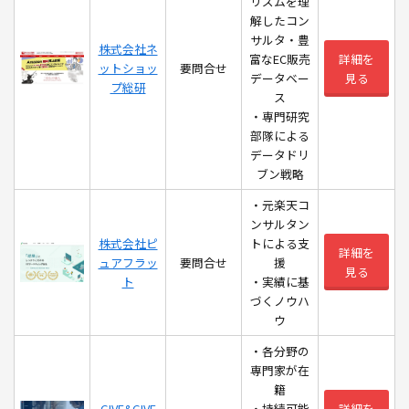
リズムを理
解したコン
サルタ・豊
株式会社ネ
富なEC販売
詳細を
ットショッ
要問合せ
データベー
見る
プ総研
ス
・専門研究
部隊による
データドリ
ブン戦略
・元楽天コ
ンサルタン
株式会社ピ
トによる支
詳細を
ュアフラッ
要問合せ
援
見る
ト
・実績に基
づくノウハ
ウ
・各分野の
専門家が在
籍
GIVE&GIVE
・持続可能
詳細を