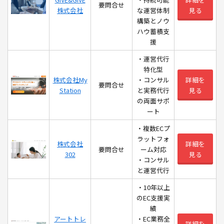
要問合せ
株式会社
な運営体制
見る
構築とノウ
ハウ蓄積支
援
・運営代行
特化型
株式会社My
・コンサル
詳細を
要問合せ
Station
と実務代行
見る
の両面サポ
ート
・複数ECプ
ラットフォ
株式会社
詳細を
要問合せ
ーム対応
302
見る
・コンサル
と運営代行
・10年以上
のEC支援実
績
アートトレ
・EC業務全
詳細を