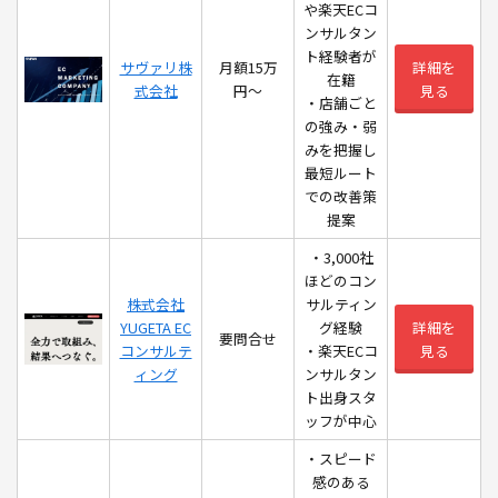
や楽天ECコ
ンサルタン
ト経験者が
サヴァリ株
月額15万
詳細を
在籍
式会社
円〜
見る
・店舗ごと
の強み・弱
みを把握し
最短ルート
での改善策
提案
・3,000社
ほどのコン
株式会社
サルティン
YUGETA EC
グ経験
詳細を
要問合せ
コンサルテ
・楽天ECコ
見る
ィング
ンサルタン
ト出身スタ
ッフが中心
・スピード
感のある