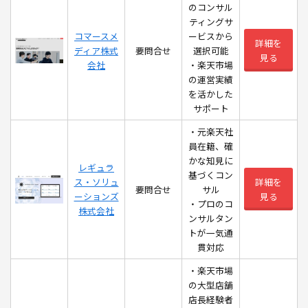
のコンサル
ティングサ
コマースメ
ービスから
詳細を
ディア株式
要問合せ
選択可能
見る
会社
・楽天市場
の運営実績
を活かした
サポート
・元楽天社
員在籍、確
かな知見に
レギュラ
基づくコン
ス・ソリュ
詳細を
要問合せ
サル
ーションズ
見る
・プロのコ
株式会社
ンサルタン
トが一気通
貫対応
・楽天市場
の大型店舗
店長経験者