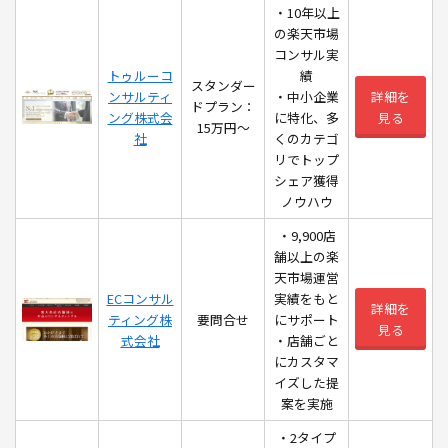
・10年以上
の楽天市場
コンサル実
トゥルーコ
績
スタンダー
ンサルティ
・中小企業
詳細を
ドプラン：
ング株式会
に特化、多
見る
15万円〜
社
くのカテゴ
リでトップ
シェア獲得
ノウハウ
・9,900店
舗以上の楽
天市場運営
ECコンサル
実績をもと
詳細を
ティング株
要問合せ
にサポート
見る
式会社
・店舗ごと
にカスタマ
イズした提
案を実施
・2タイプ