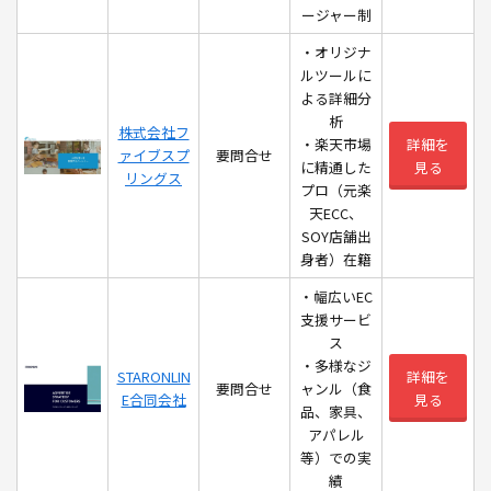
ージャー制
・オリジナ
ルツールに
よる詳細分
析
株式会社フ
・楽天市場
詳細を
ァイブスプ
要問合せ
に精通した
見る
リングス
プロ（元楽
天ECC、
SOY店舗出
身者）在籍
・幅広いEC
支援サービ
ス
・多様なジ
STARONLIN
詳細を
要問合せ
ャンル（食
E合同会社
見る
品、家具、
アパレル
等）での実
績