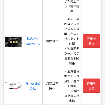
じた売上ア
ップ施策提
案
・楽天市場
独自アルゴ
リズムを理
解したコン
株式会社
サルタント
詳細を
要問合せ
Wacworks
在籍
見る
・独自開発
ツールで定
量的なSEO
対策
・消費者目
線とデータ
分析に基づ
Finner株式
月額15万
詳細を
く戦略
会社
円〜
見る
・1,000社
以上の支援
実績