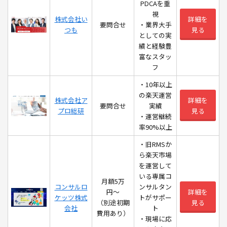
PDCAを重
視
株式会社い
詳細を
要問合せ
・業界大手
つも
見る
としての実
績と経験豊
富なスタッ
フ
・10年以上
の楽天運営
株式会社ア
詳細を
要問合せ
実績
プロ総研
見る
・運営継続
率90%以上
・旧RMSか
ら楽天市場
を運営して
いる専属コ
月額5万
コンサルロ
ンサルタン
円〜
詳細を
ケッツ株式
トがサポー
（別途初期
見る
会社
ト
費用あり）
・現場に応