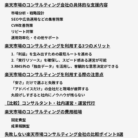
楽天市場のコンサルティング会社の具体的な支援内容
市場分析・戦略設計
SEOや広告運用などの集客施策
CVR改善施策
リピート対策
運用効率化・その他サポート
楽天市場のコンサルティングを利用する3つのメリット
1.「利益」を生み出すための最短ルートを進める
2.「実行リソース」を確保し、スピード感ある運営が可能
3.RMS外の「独自データ」を活用し、客観的な意思決定ができる
楽天市場のコンサルティングを利用する際の注意点
「安さ」だけで選ぶと失敗する
「アドバイスだけ」の会社だと現場が疲弊する
丸投げしすぎると社内にノウハウが残らない
【比較】コンサルタント・社内運営・運営代行
楽天市場のコンサルティングの費用相場
固定費型
成果報酬型
失敗しない楽天市場コンサルティング会社の比較ポイント8選