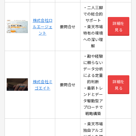
・二人三脚
での総合的
株式会社ロ
サポート
詳細を
ルエージェ
要問合せ
・楽天市場
見る
ント
特有の環境
への深い理
解
・勘や経験
に頼らない
データ分析
による定量
株式会社ミ
的判断
詳細を
要問合せ
ゴエイト
・最新トレ
見る
ンドとデー
タ駆動型ア
プローチで
戦略構築
・楽天市場
独自アルゴ