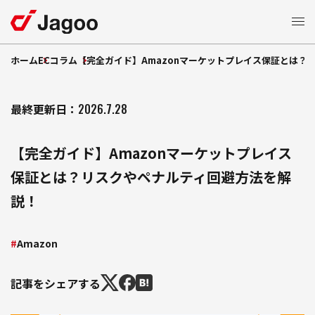
ホーム
ECコラム
【完全ガイド】Amazonマーケットプレイス保証とは？
サービス一覧
ECモール支援
最終更新日：
2026.7.28
特長
楽天市場支援
【完全ガイド】Amazonマーケットプレイス
支援
Amazon
支援事例
保証とは？リスクやペナルティ回避方法を解
ショッピング支援
Yahoo!
説！
支援
Qoo10
EC
コラム
支援
TikTok Shop
Amazon
モール広告運用
セミナー
制作支援
LP
記事をシェアする
自社
支援
お知らせ
EC