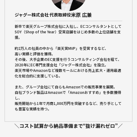
米原 広兼
ジャグー株式会社 代表取締役
新卒で楽天グループ株式会社に入社し、ECコンサルタントとして
SOY（Shop of the Year）受賞店舗をはじめ多数の上位店舗を支
援。
約2万人の社員の中から「楽天賞MVP」を受賞するなど、
高い実績と評価を獲得。
その後、大手企業のEC支援を行うコンサルティング会社を経て、
2020年にEC専門支援会社「ジャグー株式会社」を設立。
楽天市場やAmazonなど複数モールにおける売上拡大・運用最適
化を総合的に支援している。
また、グループ会社にて自らもAmazonでの販売事業を展開。
自社ブランド製品はAmazonで「Amazonおすすめ」を多数獲得
し、
販売開始から1年で月商1,000万円を突破するなど、売り手として
も豊富な実績を持つ。
＼コスト試算から納品準備まで“抜け漏れゼロ”／