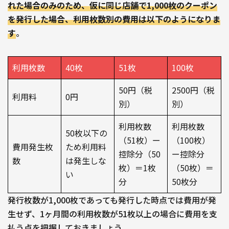
れた場合のみのため、仮に同じ店舗で1,000枚のクーポン
を発行した場合、利用枚数別の費用は以下のようになりま
す
。
利用枚数
40枚
51枚
100枚
50円（税
2500円（税
利用料
0円
別）
別）
利用枚数
利用枚数
50枚以下の
（51枚）ー
（100枚）
費用発生枚
ため利用料
控除分（50
ー控除分
数
は発生しな
枚）＝1枚
（50枚）＝
い
分
50枚分
発行枚数が1,000枚であっても発行した時点では費用が発
生せず、1ヶ月間の利用枚数が51枚以上の場合に費用を支
払う点を把握しておきましょう。