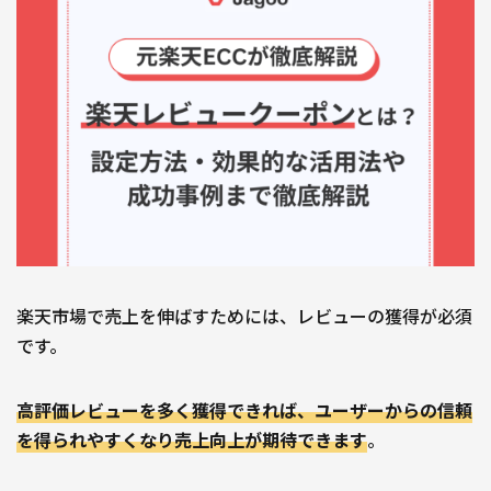
自社サイト立ち上げ・制作
会社紹介
会社概要
採用情報
Jagooを知る
メンバー
お役立ち資料
EC
お問い合わせ
楽天市場で売上を伸ばすためには、レビューの獲得が必須
です。
高評価レビューを多く獲得できれば、ユーザーからの信頼
を得られやすくなり売上向上が期待できます
。