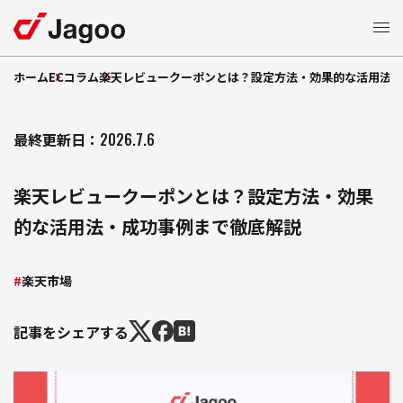
ホーム
ECコラム
楽天レビュークーポンとは？設定方法・効果的な活用法・
サービス一覧
ECモール支援
最終更新日：
2026.7.6
特長
楽天市場支援
楽天レビュークーポンとは？設定方法・効果
支援
Amazon
支援事例
的な活用法・成功事例まで徹底解説
ショッピング支援
Yahoo!
支援
Qoo10
EC
コラム
楽天市場
支援
TikTok Shop
モール広告運用
セミナー
記事をシェアする
制作支援
LP
自社
支援
お知らせ
EC