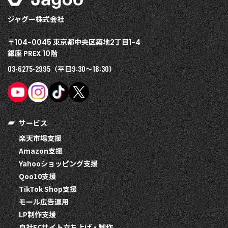
ジャグー株式会社
〒
東京都中央区築地
丁目
104-0045
2
1-4
銀座
階
PREX 10
03-6275-2995
9:30〜18:30
（平日
）
サービス
楽天市場支援
Amazon支援
Yahooショッピング支援
Qoo10支援
TikTok Shop支援
モール広告運用
LP制作支援
自社ECサイト立ち上げ・制作