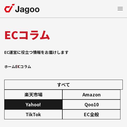
サービス一覧
ECコラム
ECモール支援
特長
EC運営に役立つ情報をお届けします
楽天市場支援
支援
Amazon
支援事例
ホーム
ECコラム
ショッピング支援
Yahoo!
支援
Qoo10
EC
コラム
すべて
支援
TikTok Shop
楽天市場
Amazon
モール広告運用
セミナー
Yahoo!
Qoo10
制作支援
LP
TikTok
EC全般
自社
支援
お知らせ
EC