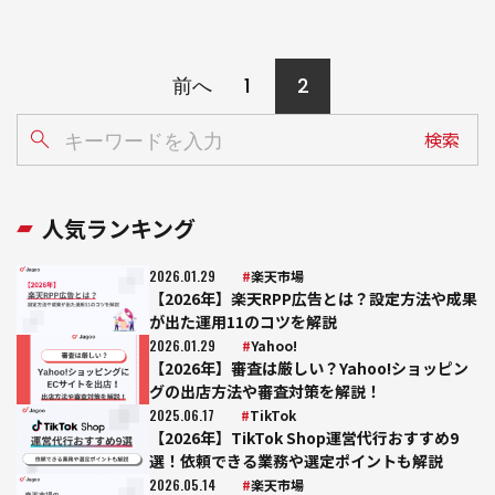
投
前へ
1
2
稿
の
検索
ペ
ー
ジ
人気ランキング
送
2026.01.29
楽天市場
り
【2026年】楽天RPP広告とは？設定方法や成果
が出た運用11のコツを解説
2026.01.29
Yahoo!
【2026年】審査は厳しい？Yahoo!ショッピン
グの出店方法や審査対策を解説！
2025.06.17
TikTok
【2026年】TikTok Shop運営代行おすすめ9
選！依頼できる業務や選定ポイントも解説
2026.05.14
楽天市場