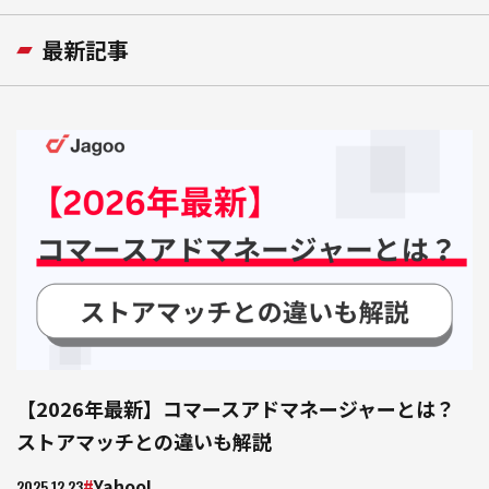
自社サイト立ち上げ・制作
最新記事
会社紹介
会社概要
採用情報
Jagooを知る
メンバー
お役立ち資料
EC
お問い合わせ
【2026年最新】コマースアドマネージャーとは？
ストアマッチとの違いも解説
Yahoo!
2025.12.23