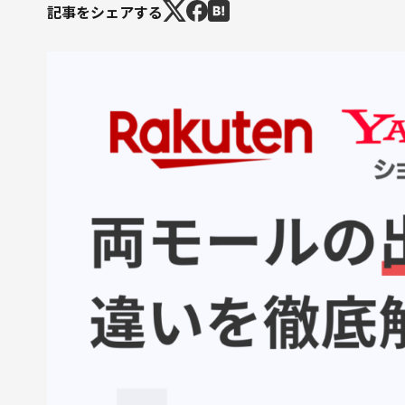
記事をシェアする
自社サイト立ち上げ・制作
会社紹介
会社概要
採用情報
Jagooを知る
メンバー