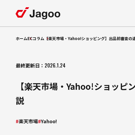
サービス一覧
サービス一覧
会社紹介
採用情報
ホーム
ECコラム
【楽天市場・Yahoo!ショッピング】出品前審査の
ECモール支援
特長
楽天市場支援
最終更新日：
2026.1.24
支援
Amazon
支援事例
ショッピング支援
Yahoo!
【楽天市場・Yahoo!ショッ
支援
Qoo10
EC
コラム
支援
TikTok Shop
説
モール広告運用
セミナー
制作支援
LP
楽天市場
Yahoo!
自社
支援
お知らせ
EC