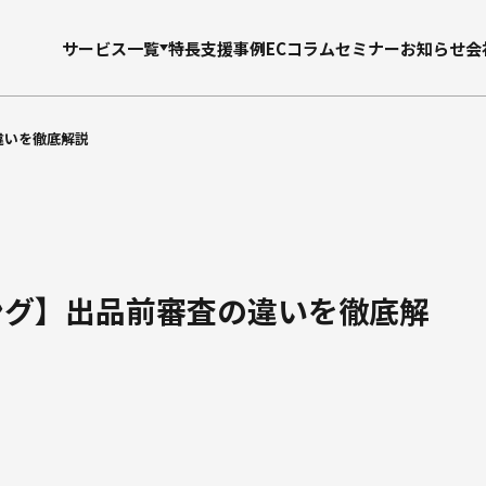
サービス一覧
特長
支援事例
ECコラム
セミナー
お知らせ
会
会社概要
モール支援
違いを徹底解説
EC
楽天市場支援
支援
Amazon
ショッピング支援
Yahoo!
ピング】出品前審査の違いを徹底解
支援
Qoo10
支援
TikTok Shop
モール広告運用
制作支援
LP