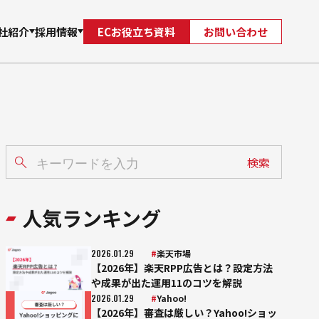
社紹介
採用情報
ECお役立ち資料
お問い合わせ
自社
メンバー
Jagooを知る
支援
EC
自社サイト立ち上げ・制作
検索
人気ランキング
2026.01.29
楽天市場
【2026年】楽天RPP広告とは？設定方法
や成果が出た運用11のコツを解説
2026.01.29
Yahoo!
【2026年】審査は厳しい？Yahoo!ショッ