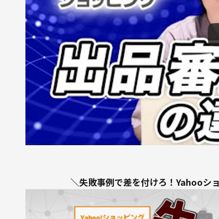
＼失敗事例で差を付けろ！Yahooシ