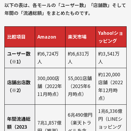
以下の表は、各モールの「ユーザー数」「店舗数」そして
年間の「流通総額」をまとめたものです。
Yahoo!ショ
比較項目
Amazon
楽天市場
ッピング
ユーザー数
約6,724万
約6,631万
約3,541万
（※1）
人
人
人
約120,000
300,000店
55,001店舗
店舗出店数
店舗（2022
舗（2022年
（2025年6
（※2）
年12月時
11月時点）
月時点）
点）
1兆6,336億
6兆490億円
年間流通総
円（LINEシ
7兆1,857億
（楽天トラ
額（2023
ョッピング
円（推測）
ベルを含