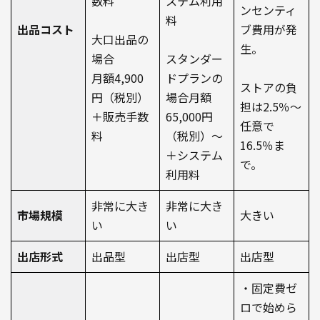
数料
ステム利用
ンセンティ
料
出品コスト
ブ費用が発
大口出品の
生。
場合
スタンダー
月額4,900
ドプランの
ストアの負
円（税別）
場合月額
担は2.5％～
＋販売手数
65,000円
任意で
料
（税別）〜
16.5％ま
＋システム
で。
利用料
非常に大き
非常に大き
市場規模
大きい
い
い
出店形式
出品型
出店型
出店型
・固定費ゼ
ロで始めら