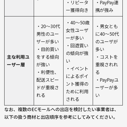
・リピータ
・PayPay連
ー獲得向き
携が強み
・40～50歳
・20～30代
・男女とも
女性ユーザ
男性のユー
に40～50代
ーが多い
ザーが多い
のユーザが
・回遊買い
・目的買い
多い
の傾向が強
主な利用ユ
をする傾向
・コストを
い
ーザー層
が強い
重視されれ
・イベント
・利便性、
る
によるポイ
配送スピー
・PayPayユ
ント獲得の
ドが重視さ
ーザーが多
ために利用
れる
い
される
なお、複数のECモールへの出店を検討したい事業者は、
以下の扱う商材と出店順序を参考にしてみてください。