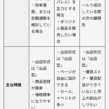
パレル）を
・効率重
ールで成功
主力とする
視、または
している際
場合
定期通販を
の次の展開
・オリジナ
検討してい
先
ル製品を販
る場合
売したい場
合
・出店形式
・出店形式
は「出店
は「出店
・出店形式
型」
型」
は「出品
・ページが
・優良スト
型」
自由に設計
ア・優良配
・商品登録
主な特徴
できる
送ができて
が簡単
・セール、
いないと売
・価格競争
イベントが
上の創出が
になりやす
多い
しづらい
い