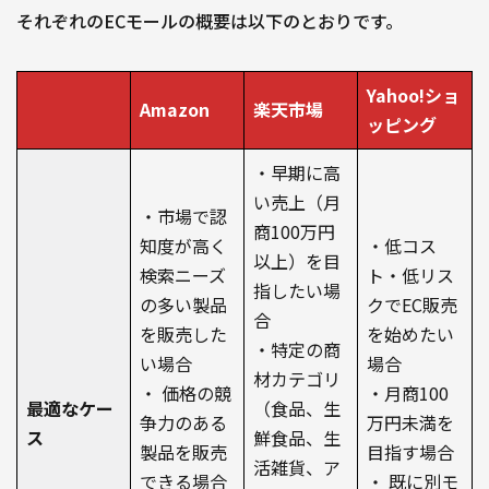
それぞれのECモールの概要は以下のとおりです。
Yahoo!ショ
Amazon
楽天市場
ッピング
・早期に高
い売上（月
・市場で認
商100万円
知度が高く
・低コス
以上）を目
検索ニーズ
ト・低リス
指したい場
の多い製品
クでEC販売
合
を販売した
を始めたい
・特定の商
い場合
場合
材カテゴリ
・ 価格の競
・月商100
最適なケー
（食品、生
争力のある
万円未満を
ス
鮮食品、生
製品を販売
目指す場合
活雑貨、ア
できる場合
・ 既に別モ