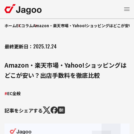
ホーム
ECコラム
Amazon・楽天市場・Yahoo!ショッピングはどこが安
サービス一覧
ECモール支援
最終更新日：
2025.12.24
特長
楽天市場支援
Amazon・楽天市場・Yahoo!ショッピングは
支援
Amazon
支援事例
どこが安い？出店手数料を徹底比較
ショッピング支援
Yahoo!
支援
Qoo10
EC
コラム
EC全般
支援
TikTok Shop
モール広告運用
セミナー
記事をシェアする
制作支援
LP
自社
支援
お知らせ
EC