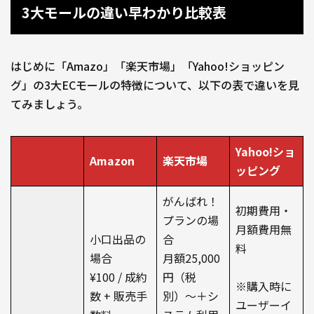
3大モールの違い早わかり比較表
はじめに「Amazo」「楽天市場」「Yahoo!ショッピン
グ」の3大ECモールの特徴について、以下の表で違いを見
てみましょう。
Yahoo!ショ
Amazon
楽天市場
ッピング
がんばれ！
初期費用・
プランの場
月額費用無
小口出品の
合
料
場合
月額25,000
¥100 / 成約
円（税
※購入時に
数 + 販売手
別）〜＋シ
ユーザーイ