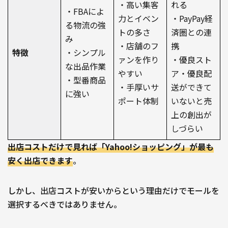
・高い集客
れる
・FBAによ
力とイベン
・PayPay経
る物流の強
トの多さ
済圏との連
み
・店舗のフ
携
特徴
・シンプル
ァンを作り
・優良スト
な出品作業
やすい
ア・優良配
・型番商品
・手厚いサ
送ができて
に強い
ポート体制
いないと売
上の創出が
しづらい
出店コストだけで見れば「Yahoo!ショッピング」が最も
安く出店できます
。
しかし、出店コストが安いからという理由だけでモールを
選択するべきではありません。