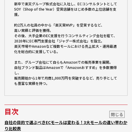
新卒で楽天グループ株式会社に入社し、ECコンサルタントとして
SOY（Shop of the Year）受賞店舗をはじめ多数の上位店舗を支
援。
約2万人の社員の中から「楽天賞MVP」を受賞するなど、
高い実績と評価を獲得。
その後、大手企業のEC支援を行うコンサルティング会社を経て、
2020年にEC専門支援会社「ジャグー株式会社」を設立。
楽天市場やAmazonなど複数モールにおける売上拡大・運用最適
化を総合的に支援している。
また、グループ会社にて自らもAmazonでの販売事業を展開。
自社ブランド製品はAmazonで「Amazonおすすめ」を多数獲得
し、
販売開始から1年で月商1,000万円を突破するなど、売り手として
も豊富な実績を持つ。
目次
閉じる
自社の目的で選ぶべきECモールは変わる！3大モールの違い早わか
り比較表