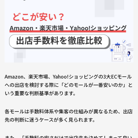
自社サイト立ち上げ・制作
会社紹介
会社概要
採用情報
Jagooを知る
メンバー
お役立ち資料
EC
お問い合わせ
Amazon、楽天市場、Yahoo!ショッピングの3大ECモール
への出店を検討する際に「どのモールが一番安いのか」と
いう重要な判断基準があります。
各モールは手数料体系や集客の仕組みが異なるため、出店
先の判断に迷うケースが多く見られます。
また、「手数料の安さだけで出店先を決めてしまって良い