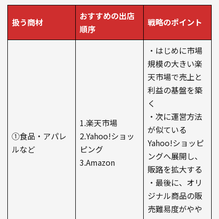
おすすめの出店
扱う商材
戦略のポイント
順序
・はじめに市場
規模の大きい楽
天市場で売上と
利益の基盤を築
く
・次に運営方法
1.楽天市場
が似ている
①食品・アパレ
2.Yahoo!ショッ
Yahoo!ショッピ
ルなど
ピング
ングへ展開し、
3.Amazon
販路を拡大する
・最後に、オリ
ジナル商品の販
売難易度がやや